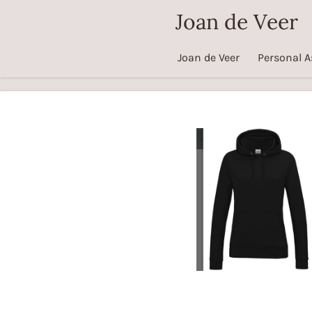
Joan de Veer
Ga
direct
naar
Joan de Veer
Personal A
de
hoofdinhoud